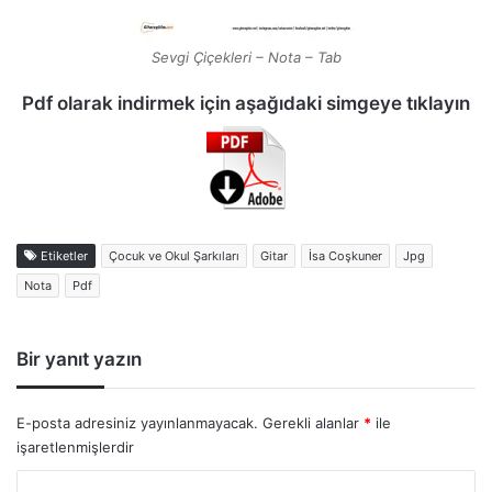
Sevgi Çiçekleri – Nota – Tab
Pdf olarak indirmek için aşağıdaki simgeye tıklayın
Etiketler
Çocuk ve Okul Şarkıları
Gitar
İsa Coşkuner
Jpg
Nota
Pdf
Bir yanıt yazın
E-posta adresiniz yayınlanmayacak.
Gerekli alanlar
*
ile
işaretlenmişlerdir
Y