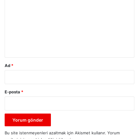
o
r
u
m
*
Ad
*
E-posta
*
Bu site istenmeyenleri azaltmak için Akismet kullanır.
Yorum