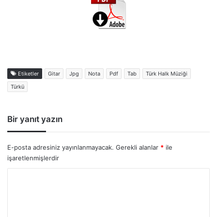
Etiketler
Gitar
Jpg
Nota
Pdf
Tab
Türk Halk Müziği
Türkü
Bir yanıt yazın
E-posta adresiniz yayınlanmayacak.
Gerekli alanlar
*
ile
işaretlenmişlerdir
Y
o
r