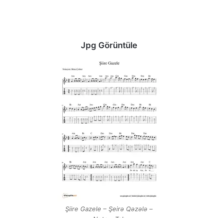
Jpg Görüntüle
Şiire Gazele – Şeirə Qəzələ –