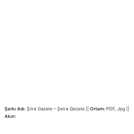
Şarkı Adı:
Şiire Gazele – Şeirə Qəzələ ||
Ortam:
PDF, Jpg ||
Akor: