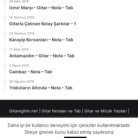
29 Ekim 2019
İzmir Marşı – Gitar – Nota – Tab
16 Temmuz 2020
Gitarla Çalınan Kolay Şarkılar – 1
24 Temmuz 2019
Karayip Korsanları – Nota – Tab
17 Ekim 2019
Anlamazdın – Gitar – Nota – Tab
5 Mayıs 2019
Cambaz – Nota – Tab
28 Ağustos 2018
Yıldızların Altında – Nota – Tab
Gitaregitim.net |
Gitar Notaları ve Tab
|
Gitar ve Müzik Yazıları
|
Fingerstyle Düzenlemeler
|
Daha iyi bir kullanıcı deneyimi için çerezler kullanılmaktadır.
"Notasyon: Musa Çetiner" yazan notaları izinsiz kullanmamanız rica
Siteye girerek bunu kabul etmiş sayılırsınız