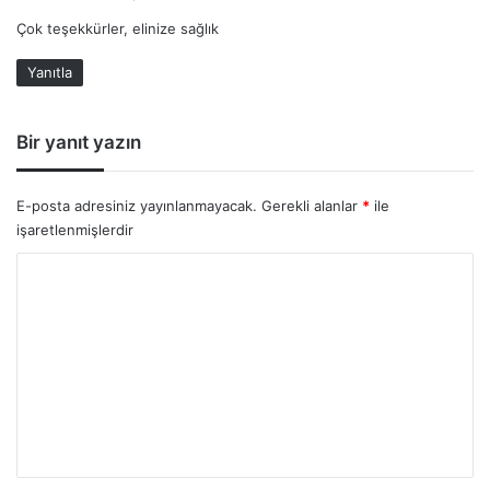
d
Çok teşekkürler, elinize sağlık
i
k
Yanıtla
i
:
Bir yanıt yazın
E-posta adresiniz yayınlanmayacak.
Gerekli alanlar
*
ile
işaretlenmişlerdir
Y
o
r
u
m
*