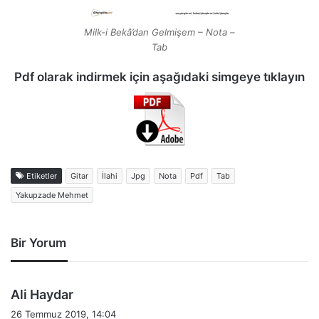
Milk-i Bekâ’dan Gelmişem – Nota –
Tab
Pdf olarak indirmek için aşağıdaki simgeye tıklayın
Etiketler
Gitar
İlahi
Jpg
Nota
Pdf
Tab
Yakupzade Mehmet
Bir Yorum
d
Ali Haydar
e
26 Temmuz 2019, 14:04